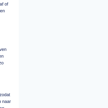
af of
een
even
en
zo
zodat
n naar