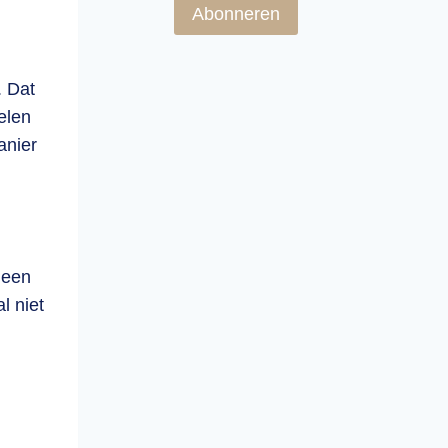
Abonneren
. Dat
elen
anier
geen
l niet
n