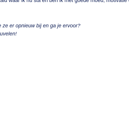
ald waar ik nu sta en ben ik met goede moed, motivatie
 ze er opnieuw bij en ga je ervoor?
uvelen!