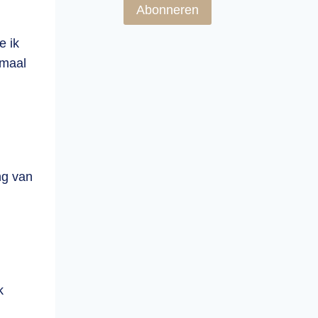
Abonneren
e ik
-maal
n
ng van
k