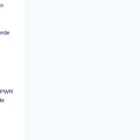
jn
erde
taPWR
de