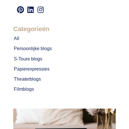
WAT
DACHT
IK
WEL
Categorieën
NIET!
BESTUURSLID
All
WORDEN
Persoonlijke blogs
S-Toure blogs
Papierexpressies
Theaterblogs
Filmblogs