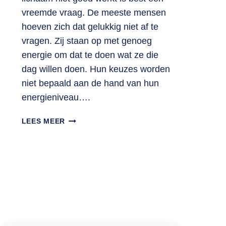
vreemde vraag. De meeste mensen
hoeven zich dat gelukkig niet af te
vragen. Zij staan op met genoeg
energie om dat te doen wat ze die
dag willen doen. Hun keuzes worden
niet bepaald aan de hand van hun
energieniveau….
WAT
LEES MEER
GEBEURT
ER
MET
JE
ENERGIE
ALS
JE
LICHAAM
NIET