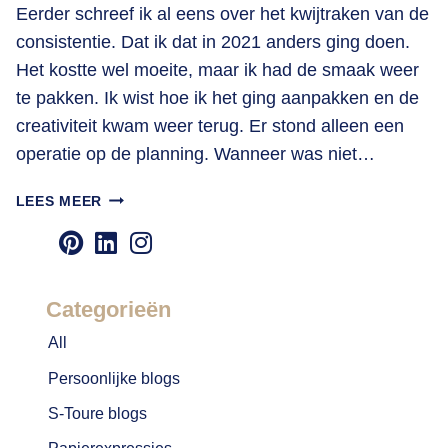
Eerder schreef ik al eens over het kwijtraken van de
consistentie. Dat ik dat in 2021 anders ging doen.
Het kostte wel moeite, maar ik had de smaak weer
te pakken. Ik wist hoe ik het ging aanpakken en de
creativiteit kwam weer terug. Er stond alleen een
operatie op de planning. Wanneer was niet…
WAAROM
LEES MEER
GA
IK
HET
IN
Categorieën
DE
TOEKOMST
All
ANDERS
Persoonlijke blogs
DOEN?
S-Toure blogs